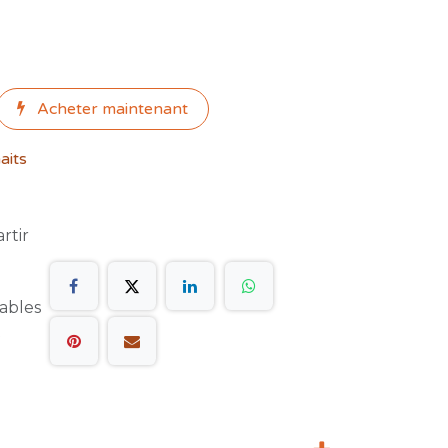
Acheter maint​enant
aits
artir
rables
t