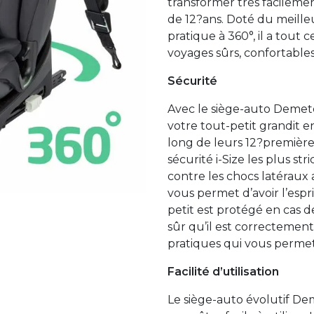
transformer très facilemen
de 12?ans. Doté du meilleu
pratique à 360°, il a tout 
voyages sûrs, confortables
Sécurité
Avec le siège-auto Demete
votre tout-petit grandit e
long de leurs 12?premièr
sécurité i-Size les plus st
contre les chocs latéraux 
vous permet d’avoir l’espr
petit est protégé en cas 
sûr qu’il est correctement
pratiques qui vous permett
Facilité d’utilisation
Le siège-auto évolutif De