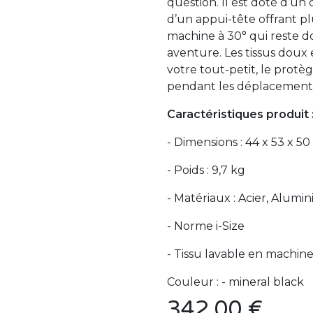
question. Il est doté d’u
d’un appui-tête offrant plu
machine à 30° qui reste d
aventure. Les tissus doux 
votre tout-petit, le protè
pendant les déplacements
Caractéristiques produit 
- Dimensions : 44 x 53 x 5
- Poids : 9,7 kg
- Matériaux : Acier, Alumi
- Norme i-Size
- Tissu lavable en machin
Couleur : - mineral black
342,00
€