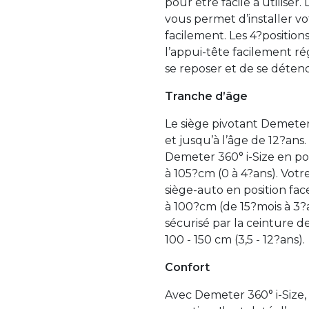
pour être facile à utiliser
vous permet d’installer vot
facilement. Les 4?positions
l’appui-tête facilement r
se reposer et de se détend
Tranche d’âge
Le siège pivotant Demeter 
et jusqu’à l’âge de 12?an
Demeter 360° i-Size en pos
à 105?cm (0 à 4?ans). Votr
siège-auto en position face
à 100?cm (de 15?mois à 3
sécurisé par la ceinture de 
100 - 150 cm (3,5 - 12?ans).
Confort
Avec Demeter 360° i-Size, 