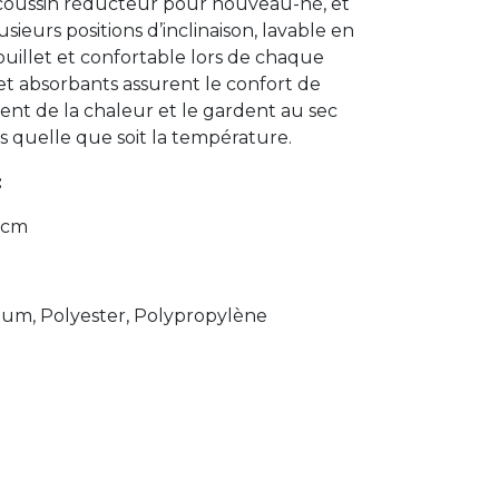
n coussin réducteur pour nouveau-né, et
sieurs positions d’inclinaison, lavable en
ouillet et confortable lors de chaque
et absorbants assurent le confort de
gent de la chaleur et le gardent au sec
 quelle que soit la température.
:
0 cm
nium, Polyester, Polypropylène
e